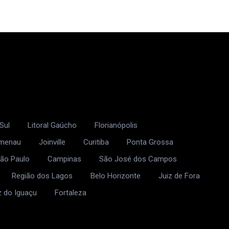
Sul
Litoral Gaúcho
Florianópolis
umenau
Joinville
Curitiba
Ponta Grossa
ão Paulo
Campinas
São José dos Campos
Região dos Lagos
Belo Horizonte
Juiz de Fora
z do Iguaçu
Fortaleza