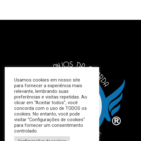
Usamos cookies em nosso site
para fornecer a experiência mais
relevante, lembrando suas
preferências e visitas repetidas. Ao
clicar em “Aceitar todos”, você
concorda com o uso de TODOS os
cookies. No entanto, você pode
visitar "Configurações de cookies"
para fornecer um consentimento
controlado.