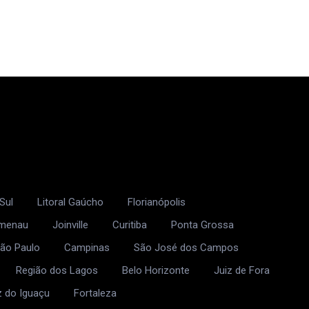
Sul
Litoral Gaúcho
Florianópolis
umenau
Joinville
Curitiba
Ponta Grossa
ão Paulo
Campinas
São José dos Campos
Região dos Lagos
Belo Horizonte
Juiz de Fora
z do Iguaçu
Fortaleza